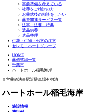
事前準備を考えている
社葬をご検討の方
お葬式後の相談をしたい
葬祭関連サービス一覧
法事・法要 特典
遺品供養
遺品整理
供花・供物・弔文の注文
セレモ・ハートグループ
HOME
葬儀式場一覧
千葉市
ハートホール稲毛海岸
直営
葬儀
法事
駅近
駐車場有
宿泊
ハートホール稲毛海岸
施設情報
施行例