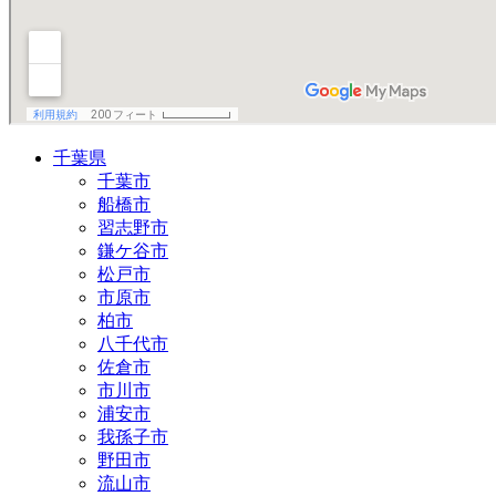
千葉県
千葉市
船橋市
習志野市
鎌ケ谷市
松戸市
市原市
柏市
八千代市
佐倉市
市川市
浦安市
我孫子市
野田市
流山市