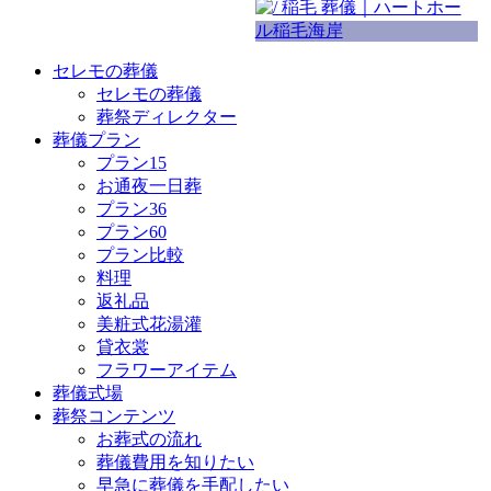
セレモの葬儀
セレモの葬儀
葬祭ディレクター
葬儀プラン
プラン15
お通夜一日葬
プラン36
プラン60
プラン比較
料理
返礼品
美粧式花湯灌
貸衣裳
フラワーアイテム
葬儀式場
葬祭コンテンツ
お葬式の流れ
葬儀費用を知りたい
早急に葬儀を手配したい