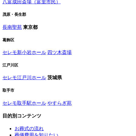
八富成田斎場（富里市民）
茂原・長生郡
長南聖苑
東京都
葛飾区
セレモ新小岩ホール
四ツ木斎場
江戸川区
セレモ江戸川ホール
茨城県
取手市
セレモ取手駅ホール
やすらぎ苑
目的別コンテンツ
お葬式の流れ
葬儀費用を知りたい