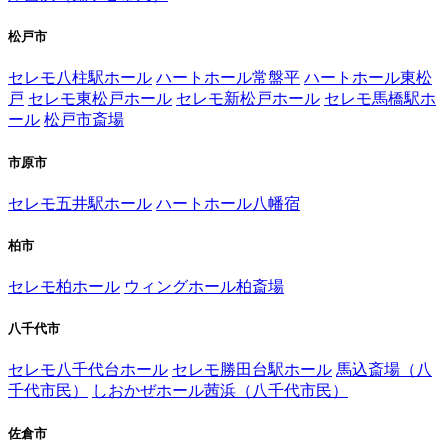
松戸市
セレモ八柱駅ホール
ハートホール常盤平
ハートホール東松
戸
セレモ東松戸ホール
セレモ新松戸ホール
セレモ馬橋駅ホ
ール
松戸市斎場
市原市
セレモ五井駅ホール
ハートホール八幡宿
柏市
セレモ柏ホール
ウィングホール柏斎場
八千代市
セレモ八千代台ホール
セレモ勝田台駅ホール
馬込斎場（八
千代市民）
しおかぜホール茜浜（八千代市民）
佐倉市