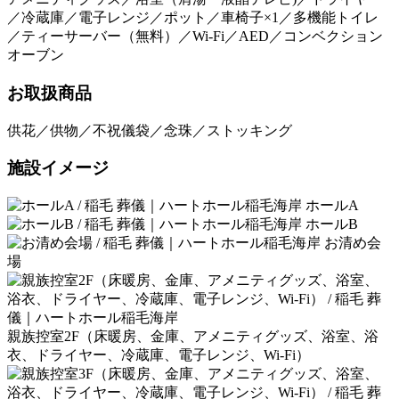
／冷蔵庫／電子レンジ／ポット／車椅子×1／多機能トイレ
／ティーサーバー（無料）／Wi-Fi／AED／コンベクション
オーブン
お取扱商品
供花／供物／不祝儀袋／念珠／ストッキング
施設イメージ
ホールA
ホールB
お清め会
場
親族控室2F（床暖房、金庫、アメニティグッズ、浴室、浴
衣、ドライヤー、冷蔵庫、電子レンジ、Wi-Fi）