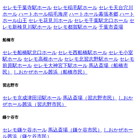
セレモ千葉寺駅ホール
セレモ稲毛駅ホール
セレモ天台穴川
ホール
ハートホール稲毛海岸
ハートホール幕張本郷
ハート
ホール山王
セレモ花見川ホール
セレモ千葉駅北口ホール
セ
レモ新検見川駅ホール
セレモ都賀駅ホール
千葉市斎場
船橋市
セレモ船橋駅北口ホール
セレモ西船橋駅ホール
セレモ小室
駅ホール
セレモ高根ホール
セレモ北習志野駅ホール
セレモ
前原駅ホール
セレモ大神宮下駅ホール
馬込斎場（船橋市
民）
しおかぜホール茜浜（船橋市民）
習志野市
セレモ京成津田沼駅ホール
馬込斎場（習志野市民）
しおか
ぜホール茜浜（習志野市民）
鎌ケ谷市
セレモ鎌ケ谷ホール
馬込斎場（鎌ケ谷市民）
しおかぜホー
ル茜浜（鎌ケ谷市民）