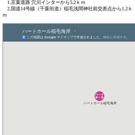
1.京葉道路 穴川インターから5.2ｋｍ
2.国道14号線（千葉街道）稲毛浅間神社前交差点から1.2ｋ
ｍ