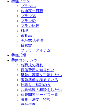
葬儀プラン
プラン15
お通夜一日葬
プラン36
プラン60
プラン比較
料理
返礼品
美粧式花湯灌
貸衣裳
フラワーアイテム
葬儀式場
葬祭コンテンツ
お葬式の流れ
葬儀費用を知りたい
早急に葬儀を手配したい
事前準備を考えている
社葬をご検討の方
お葬式後の相談をしたい
葬祭関連サービス一覧
法事・法要 特典
遺品供養