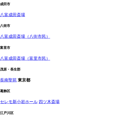
成田市
八富成田斎場
八街市
八富成田斎場（八街市民）
富里市
八富成田斎場（富里市民）
茂原・長生郡
長南聖苑
東京都
葛飾区
セレモ新小岩ホール
四ツ木斎場
江戸川区