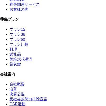
葬祭関連サービス
お客様の声
葬儀プラン
プラン15
プラン36
プラン60
プラン比較
料理
返礼品
美粧式花湯灌
貸衣裳
会社案内
会社概要
沿革
決算公告
反社会的勢力排除宣言
CSR活動