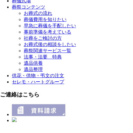
葬儀式場
葬祭コンテンツ
お葬式の流れ
葬儀費用を知りたい
早急に葬儀を手配したい
事前準備を考えている
社葬をご検討の方
お葬式後の相談をしたい
葬祭関連サービス一覧
法事・法要 特典
遺品供養
遺品整理
供花・供物・弔文の注文
セレモ・ハートグループ
ご連絡はこちら