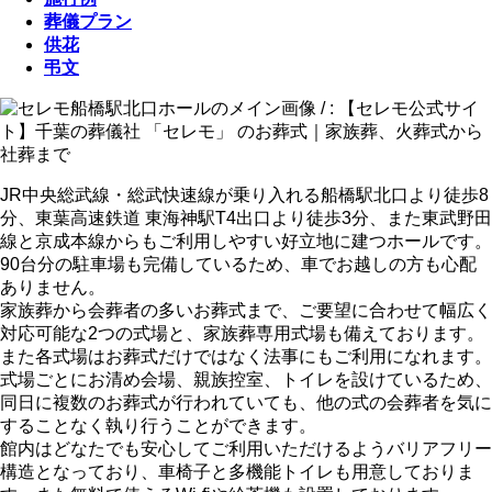
葬儀プラン
供花
弔文
JR中央総武線・総武快速線が乗り入れる船橋駅北口より徒歩8
分、東葉高速鉄道 東海神駅T4出口より徒歩3分、また東武野田
線と京成本線からもご利用しやすい好立地に建つホールです。
90台分の駐車場も完備しているため、車でお越しの方も心配
ありません。
家族葬から会葬者の多いお葬式まで、ご要望に合わせて幅広く
対応可能な2つの式場と、家族葬専用式場も備えております。
また各式場はお葬式だけではなく法事にもご利用になれます。
式場ごとにお清め会場、親族控室、トイレを設けているため、
同日に複数のお葬式が行われていても、他の式の会葬者を気に
することなく執り行うことができます。
館内はどなたでも安心してご利用いただけるようバリアフリー
構造となっており、車椅子と多機能トイレも用意しておりま