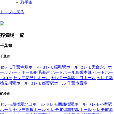
取手市
トップに戻る
葬儀場一覧
千葉県
千葉市
セレモ千葉寺駅ホール
セレモ稲毛駅ホール
セレモ天台穴川ホ
ール
ハートホール稲毛海岸
ハートホール幕張本郷
ハートホー
ル山王
セレモ花見川ホール
セレモ千葉駅北口ホール
セレモ新
検見川駅ホール
セレモ都賀駅ホール
千葉市斎場
船橋市
セレモ船橋駅北口ホール
セレモ西船橋駅ホール
セレモ小室駅
ホール
セレモ高根ホール
セレモ北習志野駅ホール
セレモ前原