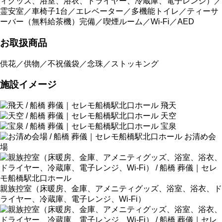
ィグッズ、浴室、浴衣、ドライヤー、冷蔵庫、電子レンジ）／
霊安室／車椅子1台／エレベーター／多機能トイレ／ティーサ
ーバー（無料給茶機）完備／喫煙ルーム／Wi-Fi／AED
お取扱商品
供花／供物／不祝儀袋／念珠／ストッキング
施設イメージ
飛天
天空
宝泉
お清め会
場
親族控室（床暖房、金庫、アメニティグッズ、浴室、浴衣、ド
ライヤー、冷蔵庫、電子レンジ、Wi-Fi）