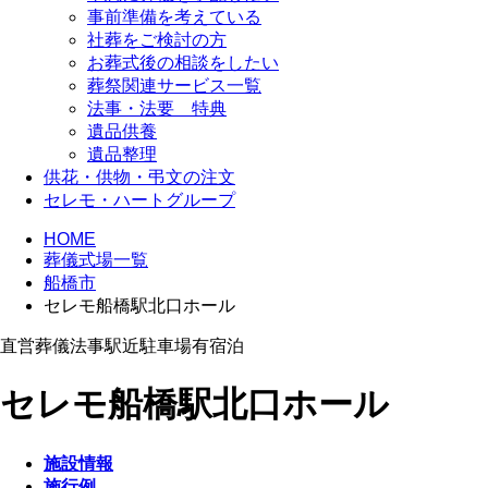
事前準備を考えている
社葬をご検討の方
お葬式後の相談をしたい
葬祭関連サービス一覧
法事・法要 特典
遺品供養
遺品整理
供花・供物・弔文の注文
セレモ・ハートグループ
HOME
葬儀式場一覧
船橋市
セレモ船橋駅北口ホール
直営
葬儀
法事
駅近
駐車場有
宿泊
セレモ船橋駅北口ホール
施設情報
施行例