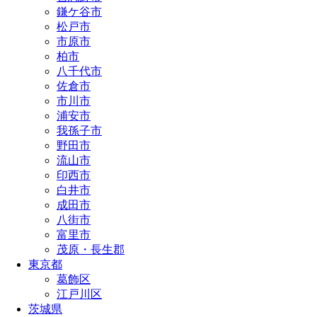
鎌ケ谷市
松戸市
市原市
柏市
八千代市
佐倉市
市川市
浦安市
我孫子市
野田市
流山市
印西市
白井市
成田市
八街市
富里市
茂原・長生郡
東京都
葛飾区
江戸川区
茨城県