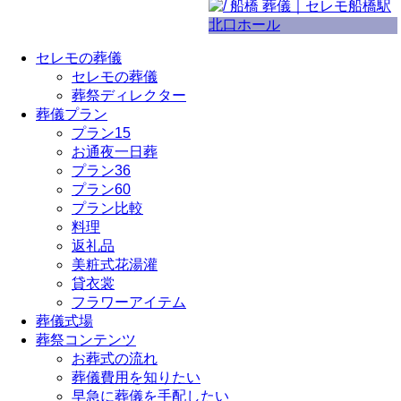
セレモの葬儀
セレモの葬儀
葬祭ディレクター
葬儀プラン
プラン15
お通夜一日葬
プラン36
プラン60
プラン比較
料理
返礼品
美粧式花湯灌
貸衣裳
フラワーアイテム
葬儀式場
葬祭コンテンツ
お葬式の流れ
葬儀費用を知りたい
早急に葬儀を手配したい