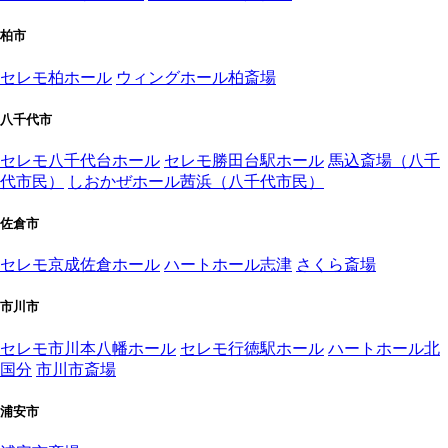
柏市
セレモ柏ホール
ウィングホール柏斎場
八千代市
セレモ八千代台ホール
セレモ勝田台駅ホール
馬込斎場（八千
代市民）
しおかぜホール茜浜（八千代市民）
佐倉市
セレモ京成佐倉ホール
ハートホール志津
さくら斎場
市川市
セレモ市川本八幡ホール
セレモ行徳駅ホール
ハートホール北
国分
市川市斎場
浦安市