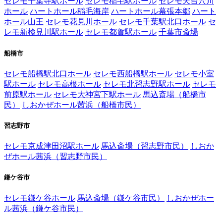
セレモ千葉寺駅ホール
セレモ稲毛駅ホール
セレモ天台穴川
ホール
ハートホール稲毛海岸
ハートホール幕張本郷
ハート
ホール山王
セレモ花見川ホール
セレモ千葉駅北口ホール
セ
レモ新検見川駅ホール
セレモ都賀駅ホール
千葉市斎場
船橋市
セレモ船橋駅北口ホール
セレモ西船橋駅ホール
セレモ小室
駅ホール
セレモ高根ホール
セレモ北習志野駅ホール
セレモ
前原駅ホール
セレモ大神宮下駅ホール
馬込斎場（船橋市
民）
しおかぜホール茜浜（船橋市民）
習志野市
セレモ京成津田沼駅ホール
馬込斎場（習志野市民）
しおか
ぜホール茜浜（習志野市民）
鎌ケ谷市
セレモ鎌ケ谷ホール
馬込斎場（鎌ケ谷市民）
しおかぜホー
ル茜浜（鎌ケ谷市民）