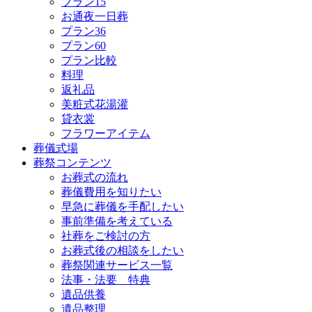
プラン15
お通夜一日葬
プラン36
プラン60
プラン比較
料理
返礼品
美粧式花湯灌
貸衣裳
フラワーアイテム
葬儀式場
葬祭コンテンツ
お葬式の流れ
葬儀費用を知りたい
早急に葬儀を手配したい
事前準備を考えている
社葬をご検討の方
お葬式後の相談をしたい
葬祭関連サービス一覧
法事・法要 特典
遺品供養
遺品整理