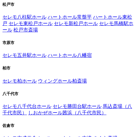
松戸市
セレモ八柱駅ホール
ハートホール常盤平
ハートホール東松
戸
セレモ東松戸ホール
セレモ新松戸ホール
セレモ馬橋駅ホ
ール
松戸市斎場
市原市
セレモ五井駅ホール
ハートホール八幡宿
柏市
セレモ柏ホール
ウィングホール柏斎場
八千代市
セレモ八千代台ホール
セレモ勝田台駅ホール
馬込斎場（八
千代市民）
しおかぜホール茜浜（八千代市民）
佐倉市