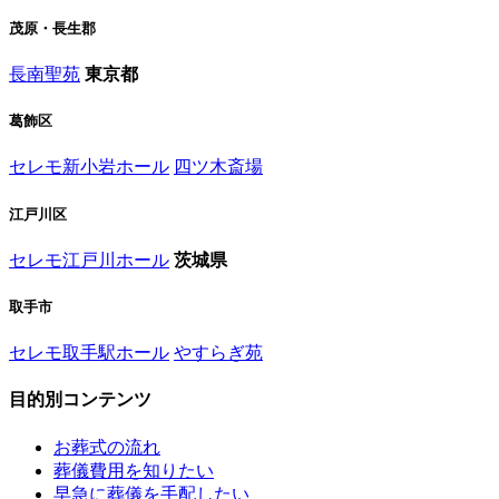
茂原・長生郡
長南聖苑
東京都
葛飾区
セレモ新小岩ホール
四ツ木斎場
江戸川区
セレモ江戸川ホール
茨城県
取手市
セレモ取手駅ホール
やすらぎ苑
目的別コンテンツ
お葬式の流れ
葬儀費用を知りたい
早急に葬儀を手配したい