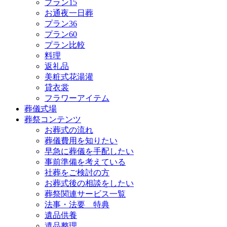
プラン15
お通夜一日葬
プラン36
プラン60
プラン比較
料理
返礼品
美粧式花湯灌
貸衣裳
フラワーアイテム
葬儀式場
葬祭コンテンツ
お葬式の流れ
葬儀費用を知りたい
早急に葬儀を手配したい
事前準備を考えている
社葬をご検討の方
お葬式後の相談をしたい
葬祭関連サービス一覧
法事・法要 特典
遺品供養
遺品整理