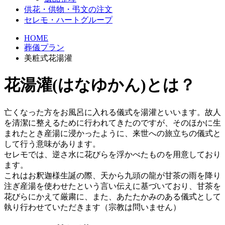
供花・供物・弔文の注文
セレモ・ハートグループ
HOME
葬儀プラン
美粧式花湯灌
花湯灌(はなゆかん)とは？
亡くなった方をお風呂に入れる儀式を湯灌といいます。故人
を清潔に整えるために行われてきたのですが、そのほかに生
まれたとき産湯に浸かったように、来世への旅立ちの儀式と
して行う意味があります。
セレモでは、逆さ水に花びらを浮かべたものを用意しており
ます。
これはお釈迦様生誕の際、天から九頭の龍が甘茶の雨を降り
注ぎ産湯を使わせたという言い伝えに基づいており、甘茶を
花びらにかえて厳粛に、また、あたたかみのある儀式として
執り行わせていただきます（宗教は問いません）