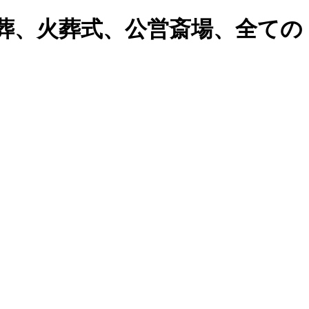
葬、火葬式、公営斎場、全ての