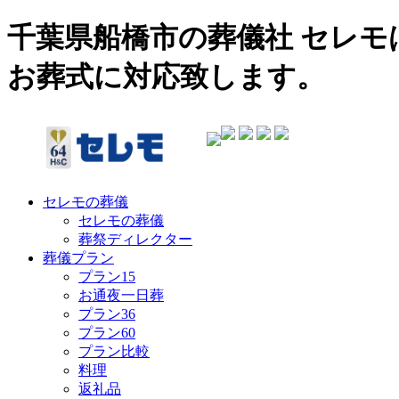
千葉県船橋市の葬儀社 セレ
お葬式に対応致します。
セレモの葬儀
セレモの葬儀
葬祭ディレクター
葬儀プラン
プラン15
お通夜一日葬
プラン36
プラン60
プラン比較
料理
返礼品