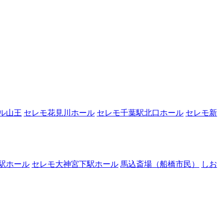
ル山王
セレモ花見川ホール
セレモ千葉駅北口ホール
セレモ新
駅ホール
セレモ大神宮下駅ホール
馬込斎場（船橋市民）
しお