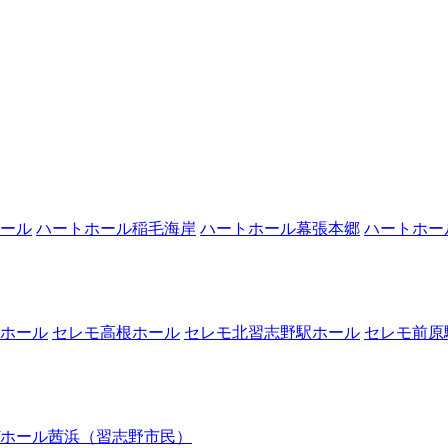
ール
ハートホール稲毛海岸
ハートホール幕張本郷
ハートホー
ホール
セレモ高根ホール
セレモ北習志野駅ホール
セレモ前原
ホール茜浜（習志野市民）