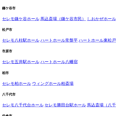
鎌ケ谷市
セレモ鎌ケ谷ホール
馬込斎場（鎌ケ谷市民）
しおかぜホール
松戸市
セレモ八柱駅ホール
ハートホール常盤平
ハートホール東松戸
市原市
セレモ五井駅ホール
ハートホール八幡宿
柏市
セレモ柏ホール
ウィングホール柏斎場
八千代市
セレモ八千代台ホール
セレモ勝田台駅ホール
馬込斎場（八千
佐倉市