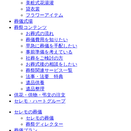
美粧式花湯灌
貸衣裳
フラワーアイテム
葬儀式場
葬祭コンテンツ
お葬式の流れ
葬儀費用を知りたい
早急に葬儀を手配したい
事前準備を考えている
社葬をご検討の方
お葬式後の相談をしたい
葬祭関連サービス一覧
法事・法要 特典
遺品供養
遺品整理
供花・供物・弔文の注文
セレモ・ハートグループ
セレモの葬儀
セレモの葬儀
葬祭ディレクター
葬儀プラン