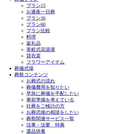
プラン15
お通夜一日葬
プラン36
プラン60
プラン比較
料理
返礼品
美粧式花湯灌
貸衣裳
フラワーアイテム
葬儀式場
葬祭コンテンツ
お葬式の流れ
葬儀費用を知りたい
早急に葬儀を手配したい
事前準備を考えている
社葬をご検討の方
お葬式後の相談をしたい
葬祭関連サービス一覧
法事・法要 特典
遺品供養