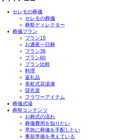
セレモの葬儀
セレモの葬儀
葬祭ディレクター
葬儀プラン
プラン15
お通夜一日葬
プラン36
プラン60
プラン比較
料理
返礼品
美粧式花湯灌
貸衣裳
フラワーアイテム
葬儀式場
葬祭コンテンツ
お葬式の流れ
葬儀費用を知りたい
早急に葬儀を手配したい
事前準備を考えている