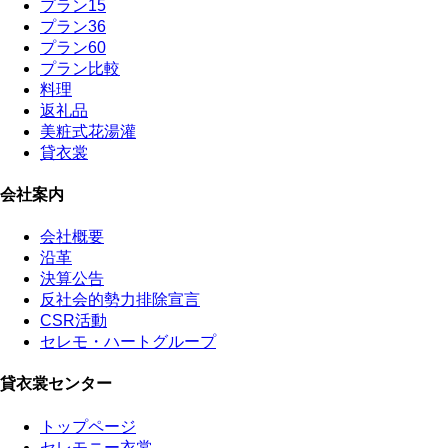
プラン15
プラン36
プラン60
プラン比較
料理
返礼品
美粧式花湯灌
貸衣裳
会社案内
会社概要
沿革
決算公告
反社会的勢力排除宣言
CSR活動
セレモ・ハートグループ
貸衣裳センター
トップページ
セレモニー衣裳