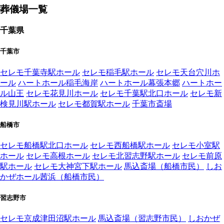
葬儀場一覧
千葉県
千葉市
セレモ千葉寺駅ホール
セレモ稲毛駅ホール
セレモ天台穴川ホ
ール
ハートホール稲毛海岸
ハートホール幕張本郷
ハートホー
ル山王
セレモ花見川ホール
セレモ千葉駅北口ホール
セレモ新
検見川駅ホール
セレモ都賀駅ホール
千葉市斎場
船橋市
セレモ船橋駅北口ホール
セレモ西船橋駅ホール
セレモ小室駅
ホール
セレモ高根ホール
セレモ北習志野駅ホール
セレモ前原
駅ホール
セレモ大神宮下駅ホール
馬込斎場（船橋市民）
しお
かぜホール茜浜（船橋市民）
習志野市
セレモ京成津田沼駅ホール
馬込斎場（習志野市民）
しおかぜ