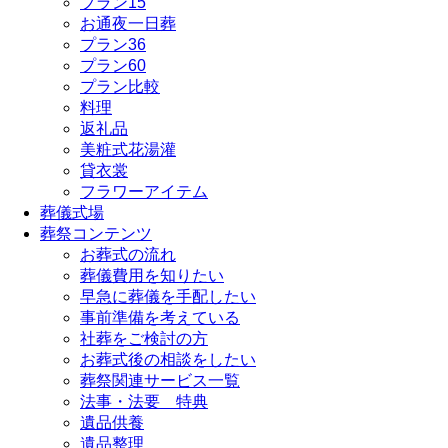
プラン15
お通夜一日葬
プラン36
プラン60
プラン比較
料理
返礼品
美粧式花湯灌
貸衣裳
フラワーアイテム
葬儀式場
葬祭コンテンツ
お葬式の流れ
葬儀費用を知りたい
早急に葬儀を手配したい
事前準備を考えている
社葬をご検討の方
お葬式後の相談をしたい
葬祭関連サービス一覧
法事・法要 特典
遺品供養
遺品整理