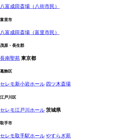
八富成田斎場（八街市民）
富里市
八富成田斎場（富里市民）
茂原・長生郡
長南聖苑
東京都
葛飾区
セレモ新小岩ホール
四ツ木斎場
江戸川区
セレモ江戸川ホール
茨城県
取手市
セレモ取手駅ホール
やすらぎ苑