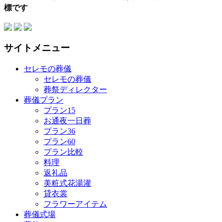
標です
サイトメニュー
セレモの葬儀
セレモの葬儀
葬祭ディレクター
葬儀プラン
プラン15
お通夜一日葬
プラン36
プラン60
プラン比較
料理
返礼品
美粧式花湯灌
貸衣裳
フラワーアイテム
葬儀式場