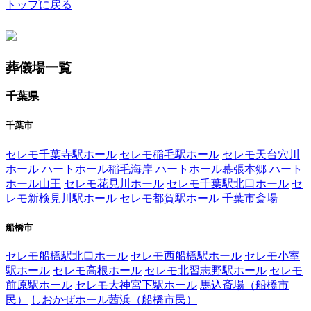
トップに戻る
葬儀場一覧
千葉県
千葉市
セレモ千葉寺駅ホール
セレモ稲毛駅ホール
セレモ天台穴川
ホール
ハートホール稲毛海岸
ハートホール幕張本郷
ハート
ホール山王
セレモ花見川ホール
セレモ千葉駅北口ホール
セ
レモ新検見川駅ホール
セレモ都賀駅ホール
千葉市斎場
船橋市
セレモ船橋駅北口ホール
セレモ西船橋駅ホール
セレモ小室
駅ホール
セレモ高根ホール
セレモ北習志野駅ホール
セレモ
前原駅ホール
セレモ大神宮下駅ホール
馬込斎場（船橋市
民）
しおかぜホール茜浜（船橋市民）