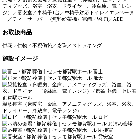
ティグッズ、浴室、浴衣、ドライヤー、冷蔵庫、電子レン
ジ）／霊安室／車椅子1台／車椅子対応トイレ／エレベータ
ー／ティーサーバー（無料給茶機）完備／Wi-Fi／AED
お取扱商品
供花／供物／不祝儀袋／念珠／ストッキング
施設イメージ
富士
飛天
親族控室（床暖房、金庫、アメニティグッズ、浴室、浴衣、
ドライヤー、冷蔵庫、電子レンジ）
ロビー
お清め会場
応接室
霊安室