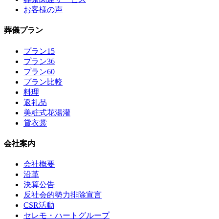
お客様の声
葬儀プラン
プラン15
プラン36
プラン60
プラン比較
料理
返礼品
美粧式花湯灌
貸衣裳
会社案内
会社概要
沿革
決算公告
反社会的勢力排除宣言
CSR活動
セレモ・ハートグループ