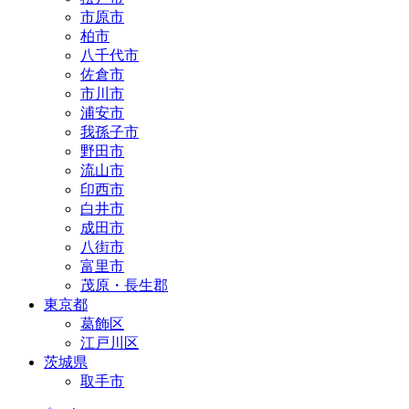
市原市
柏市
八千代市
佐倉市
市川市
浦安市
我孫子市
野田市
流山市
印西市
白井市
成田市
八街市
富里市
茂原・長生郡
東京都
葛飾区
江戸川区
茨城県
取手市