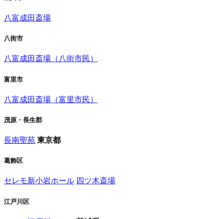
八富成田斎場
八街市
八富成田斎場（八街市民）
富里市
八富成田斎場（富里市民）
茂原・長生郡
長南聖苑
東京都
葛飾区
セレモ新小岩ホール
四ツ木斎場
江戸川区