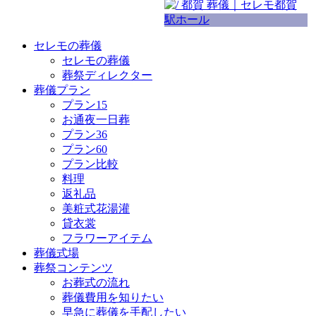
セレモの葬儀
セレモの葬儀
葬祭ディレクター
葬儀プラン
プラン15
お通夜一日葬
プラン36
プラン60
プラン比較
料理
返礼品
美粧式花湯灌
貸衣裳
フラワーアイテム
葬儀式場
葬祭コンテンツ
お葬式の流れ
葬儀費用を知りたい
早急に葬儀を手配したい