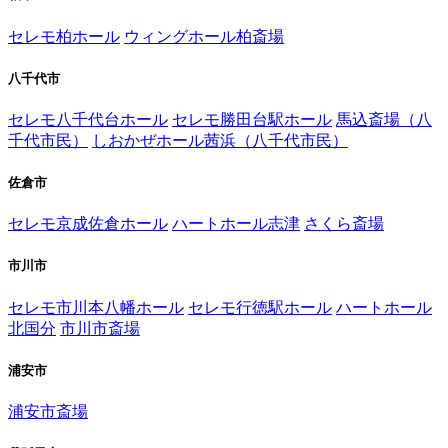
セレモ柏ホール
ウィングホール柏斎場
八千代市
セレモ八千代台ホール
セレモ勝田台駅ホール
馬込斎場（八
千代市民）
しおかぜホール茜浜（八千代市民）
佐倉市
セレモ京成佐倉ホール
ハートホール志津
さくら斎場
市川市
セレモ市川本八幡ホール
セレモ行徳駅ホール
ハートホール
北国分
市川市斎場
浦安市
浦安市斎場