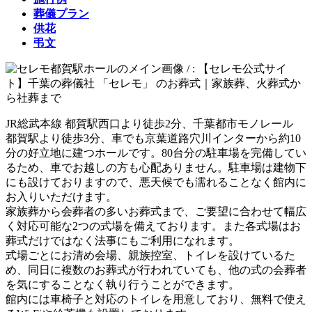
葬儀プラン
供花
弔文
JR総武本線 都賀駅西口より徒歩2分、千葉都市モノレール
都賀駅より徒歩3分、車でも京葉道路穴川インターから約10
分の好立地に建つホールです。80台分の駐車場を完備してい
るため、車でお越しの方も心配ありません。駐車場は建物下
にも設けておりますので、悪天候でも濡れることなく館内に
お入りいただけます。
家族葬から会葬者の多いお葬式まで、ご要望に合わせて幅広
く対応可能な2つの式場を備えております。また各式場はお
葬式だけではなく法事にもご利用になれます。
式場ごとにお清め会場、親族控室、トイレを設けているた
め、同日に複数のお葬式が行われていても、他の式の会葬者
を気にすることなく執り行うことができます。
館内には車椅子と対応のトイレを用意しており、無料で使え