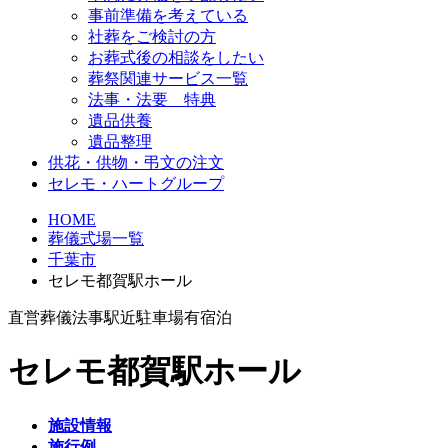
事前準備を考えている
社葬をご検討の方
お葬式後の相談をしたい
葬祭関連サービス一覧
法事・法要 特典
遺品供養
遺品整理
供花・供物・弔文の注文
セレモ・ハートグループ
HOME
葬儀式場一覧
千葉市
セレモ都賀駅ホール
直営
葬儀
法事
駅近
駐車場有
宿泊
セレモ都賀駅ホール
施設情報
施行例