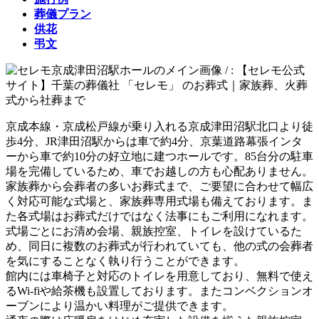
葬儀プラン
供花
弔文
京成本線・京成松戸線が乗り入れる京成津田沼駅北口より徒
歩4分、JR津田沼駅からは車で約4分、京葉道路幕張インタ
ーから車で約10分の好立地に建つホールです。85台分の駐車
場を完備しているため、車でお越しの方も心配ありません。
家族葬から会葬者の多いお葬式まで、ご要望に合わせて幅広
く対応可能な式場と、家族葬専用式場も備えております。ま
た各式場はお葬式だけではなく法事にもご利用になれます。
式場ごとにお清め会場、親族控室、トイレを設けているた
め、同日に複数のお葬式が行われていても、他の式の会葬者
を気にすることなく執り行うことができます。
館内には車椅子と対応のトイレを用意しており、無料で使え
るWi-fiや給茶機も設置しております。またコンベクションオ
ーブンにより温かい料理がご提供できます。