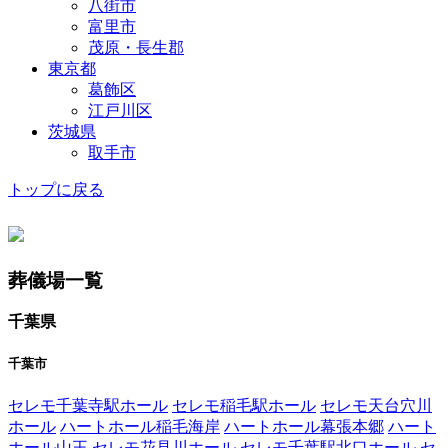
八街市
富里市
茂原・長生郡
東京都
葛飾区
江戸川区
茨城県
取手市
トップに戻る
葬儀場一覧
千葉県
千葉市
セレモ千葉寺駅ホール
セレモ稲毛駅ホール
セレモ天台穴川
ホール
ハートホール稲毛海岸
ハートホール幕張本郷
ハート
ホール山王
セレモ花見川ホール
セレモ千葉駅北口ホール
セ