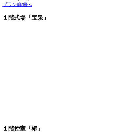
プラン詳細へ
１階式場「宝泉」
１階控室「椿」