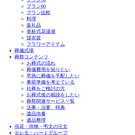
プラン60
プラン比較
料理
返礼品
美粧式花湯灌
貸衣裳
フラワーアイテム
葬儀式場
葬祭コンテンツ
お葬式の流れ
葬儀費用を知りたい
早急に葬儀を手配したい
事前準備を考えている
社葬をご検討の方
お葬式後の相談をしたい
葬祭関連サービス一覧
法事・法要 特典
遺品供養
遺品整理
供花・供物・弔文の注文
セレモ・ハートグループ