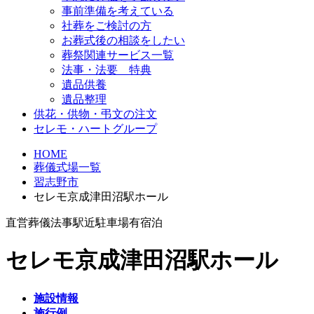
事前準備を考えている
社葬をご検討の方
お葬式後の相談をしたい
葬祭関連サービス一覧
法事・法要 特典
遺品供養
遺品整理
供花・供物・弔文の注文
セレモ・ハートグループ
HOME
葬儀式場一覧
習志野市
セレモ京成津田沼駅ホール
直営
葬儀
法事
駅近
駐車場有
宿泊
セレモ京成津田沼駅ホール
施設情報
施行例