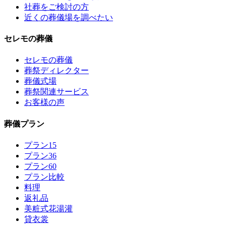
社葬をご検討の方
近くの葬儀場を調べたい
セレモの葬儀
セレモの葬儀
葬祭ディレクター
葬儀式場
葬祭関連サービス
お客様の声
葬儀プラン
プラン15
プラン36
プラン60
プラン比較
料理
返礼品
美粧式花湯灌
貸衣裳