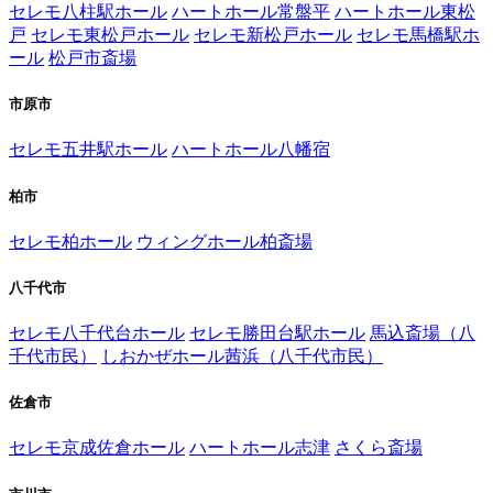
セレモ八柱駅ホール
ハートホール常盤平
ハートホール東松
戸
セレモ東松戸ホール
セレモ新松戸ホール
セレモ馬橋駅ホ
ール
松戸市斎場
市原市
セレモ五井駅ホール
ハートホール八幡宿
柏市
セレモ柏ホール
ウィングホール柏斎場
八千代市
セレモ八千代台ホール
セレモ勝田台駅ホール
馬込斎場（八
千代市民）
しおかぜホール茜浜（八千代市民）
佐倉市
セレモ京成佐倉ホール
ハートホール志津
さくら斎場