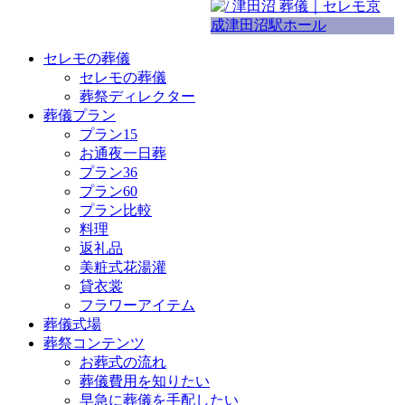
セレモの葬儀
セレモの葬儀
葬祭ディレクター
葬儀プラン
プラン15
お通夜一日葬
プラン36
プラン60
プラン比較
料理
返礼品
美粧式花湯灌
貸衣裳
フラワーアイテム
葬儀式場
葬祭コンテンツ
お葬式の流れ
葬儀費用を知りたい
早急に葬儀を手配したい