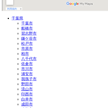
千葉県
千葉市
船橋市
習志野市
鎌ケ谷市
松戸市
市原市
柏市
八千代市
佐倉市
市川市
浦安市
我孫子市
野田市
流山市
印西市
白井市
成田市