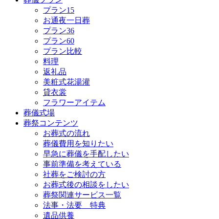
プラン15
お通夜一日葬
プラン36
プラン60
プラン比較
料理
返礼品
美粧式花湯灌
貸衣裳
フラワーアイテム
葬儀式場
葬祭コンテンツ
お葬式の流れ
葬儀費用を知りたい
早急に葬儀を手配したい
事前準備を考えている
社葬をご検討の方
お葬式後の相談をしたい
葬祭関連サービス一覧
法事・法要 特典
遺品供養