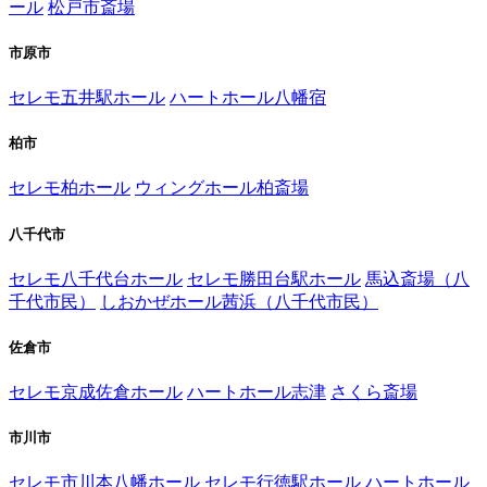
ール
松戸市斎場
市原市
セレモ五井駅ホール
ハートホール八幡宿
柏市
セレモ柏ホール
ウィングホール柏斎場
八千代市
セレモ八千代台ホール
セレモ勝田台駅ホール
馬込斎場（八
千代市民）
しおかぜホール茜浜（八千代市民）
佐倉市
セレモ京成佐倉ホール
ハートホール志津
さくら斎場
市川市
セレモ市川本八幡ホール
セレモ行徳駅ホール
ハートホール