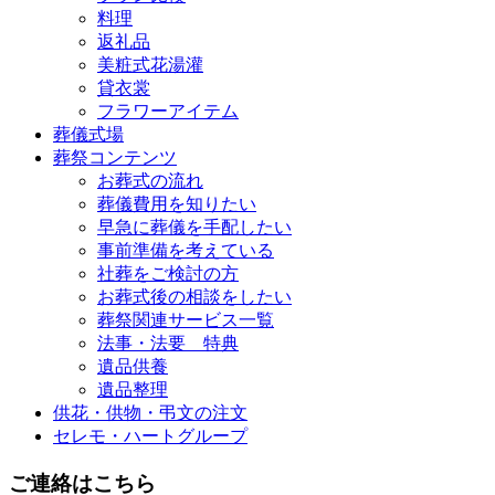
料理
返礼品
美粧式花湯灌
貸衣裳
フラワーアイテム
葬儀式場
葬祭コンテンツ
お葬式の流れ
葬儀費用を知りたい
早急に葬儀を手配したい
事前準備を考えている
社葬をご検討の方
お葬式後の相談をしたい
葬祭関連サービス一覧
法事・法要 特典
遺品供養
遺品整理
供花・供物・弔文の注文
セレモ・ハートグループ
ご連絡はこちら