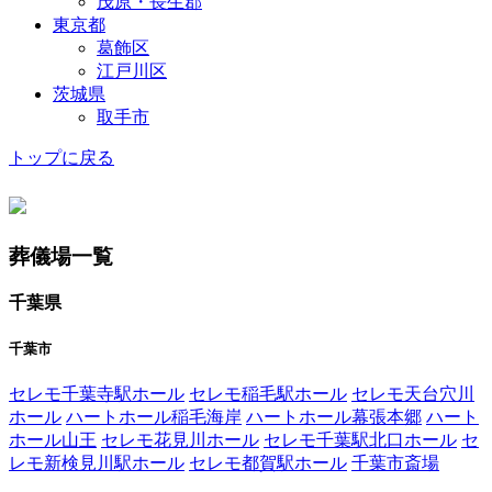
茂原・長生郡
東京都
葛飾区
江戸川区
茨城県
取手市
トップに戻る
葬儀場一覧
千葉県
千葉市
セレモ千葉寺駅ホール
セレモ稲毛駅ホール
セレモ天台穴川
ホール
ハートホール稲毛海岸
ハートホール幕張本郷
ハート
ホール山王
セレモ花見川ホール
セレモ千葉駅北口ホール
セ
レモ新検見川駅ホール
セレモ都賀駅ホール
千葉市斎場