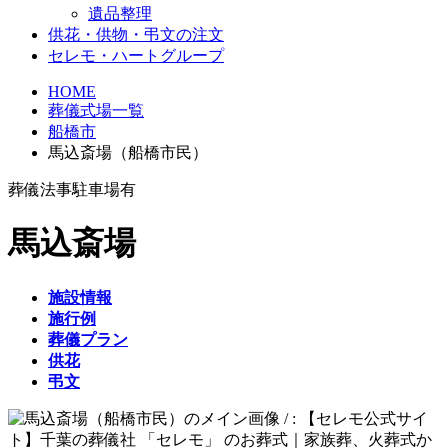
遺品整理
供花・供物・弔文の注文
セレモ・ハートグループ
HOME
葬儀式場一覧
船橋市
馬込斎場（船橋市民）
葬儀
法事
駐車場有
馬込斎場
施設情報
施行例
葬儀プラン
供花
弔文