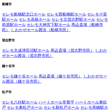
船橋市
セレモ船橋駅北口ホール
セレモ西船橋駅ホール
セレモ小室
駅ホール
セレモ高根ホール
セレモ北習志野駅ホール
セレモ
前原駅ホール
セレモ大神宮下駅ホール
馬込斎場（船橋市
民）
しおかぜホール茜浜（船橋市民）
習志野市
セレモ京成津田沼駅ホール
馬込斎場（習志野市民）
しおか
ぜホール茜浜（習志野市民）
鎌ケ谷市
セレモ鎌ケ谷ホール
馬込斎場（鎌ケ谷市民）
しおかぜホー
ル茜浜（鎌ケ谷市民）
松戸市
セレモ八柱駅ホール
ハートホール常盤平
ハートホール東松
戸
セレモ東松戸ホール
セレモ新松戸ホール
セレモ馬橋駅ホ