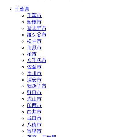
千葉県
千葉市
船橋市
習志野市
鎌ケ谷市
松戸市
市原市
柏市
八千代市
佐倉市
市川市
浦安市
我孫子市
野田市
流山市
印西市
白井市
成田市
八街市
富里市