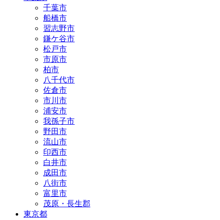
千葉市
船橋市
習志野市
鎌ケ谷市
松戸市
市原市
柏市
八千代市
佐倉市
市川市
浦安市
我孫子市
野田市
流山市
印西市
白井市
成田市
八街市
富里市
茂原・長生郡
東京都