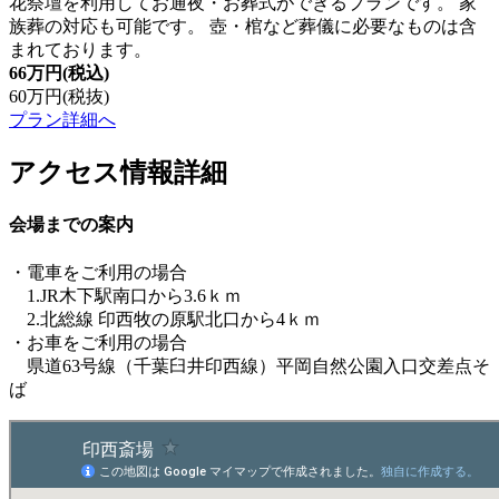
花祭壇を利用してお通夜・お葬式ができるプランです。 家
族葬の対応も可能です。 壺・棺など葬儀に必要なものは含
まれております。
66万円
(税込)
60万円
(税抜)
プラン詳細へ
アクセス情報詳細
会場までの案内
・電車をご利用の場合
1.JR木下駅南口から3.6ｋｍ
2.北総線 印西牧の原駅北口から4ｋｍ
・お車をご利用の場合
県道63号線（千葉臼井印西線）平岡自然公園入口交差点そ
ば