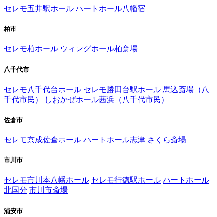
セレモ五井駅ホール
ハートホール八幡宿
柏市
セレモ柏ホール
ウィングホール柏斎場
八千代市
セレモ八千代台ホール
セレモ勝田台駅ホール
馬込斎場（八
千代市民）
しおかぜホール茜浜（八千代市民）
佐倉市
セレモ京成佐倉ホール
ハートホール志津
さくら斎場
市川市
セレモ市川本八幡ホール
セレモ行徳駅ホール
ハートホール
北国分
市川市斎場
浦安市