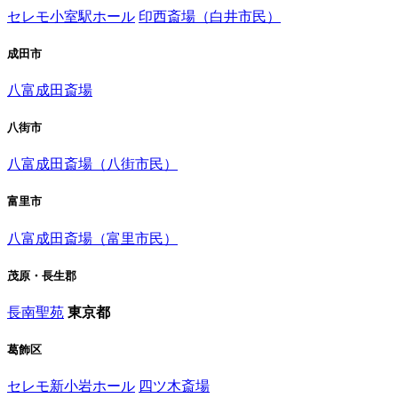
セレモ小室駅ホール
印西斎場（白井市民）
成田市
八富成田斎場
八街市
八富成田斎場（八街市民）
富里市
八富成田斎場（富里市民）
茂原・長生郡
長南聖苑
東京都
葛飾区
セレモ新小岩ホール
四ツ木斎場