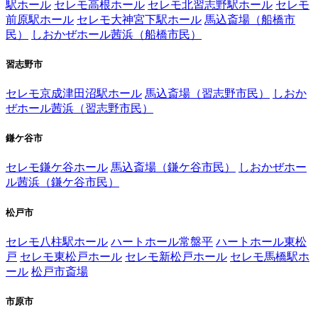
駅ホール
セレモ高根ホール
セレモ北習志野駅ホール
セレモ
前原駅ホール
セレモ大神宮下駅ホール
馬込斎場（船橋市
民）
しおかぜホール茜浜（船橋市民）
習志野市
セレモ京成津田沼駅ホール
馬込斎場（習志野市民）
しおか
ぜホール茜浜（習志野市民）
鎌ケ谷市
セレモ鎌ケ谷ホール
馬込斎場（鎌ケ谷市民）
しおかぜホー
ル茜浜（鎌ケ谷市民）
松戸市
セレモ八柱駅ホール
ハートホール常盤平
ハートホール東松
戸
セレモ東松戸ホール
セレモ新松戸ホール
セレモ馬橋駅ホ
ール
松戸市斎場
市原市