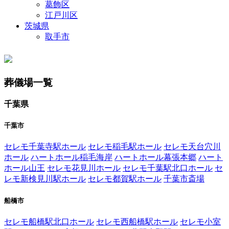
葛飾区
江戸川区
茨城県
取手市
葬儀場一覧
千葉県
千葉市
セレモ千葉寺駅ホール
セレモ稲毛駅ホール
セレモ天台穴川
ホール
ハートホール稲毛海岸
ハートホール幕張本郷
ハート
ホール山王
セレモ花見川ホール
セレモ千葉駅北口ホール
セ
レモ新検見川駅ホール
セレモ都賀駅ホール
千葉市斎場
船橋市
セレモ船橋駅北口ホール
セレモ西船橋駅ホール
セレモ小室