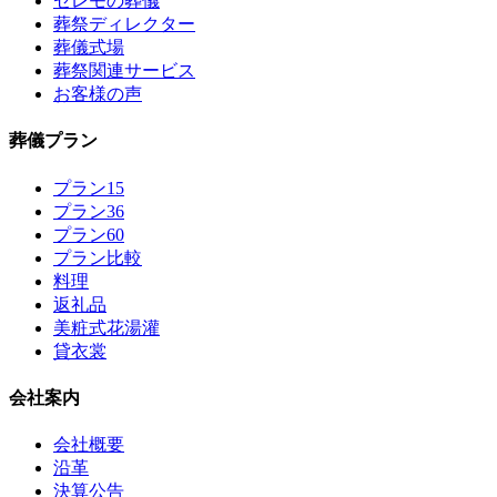
セレモの葬儀
葬祭ディレクター
葬儀式場
葬祭関連サービス
お客様の声
葬儀プラン
プラン15
プラン36
プラン60
プラン比較
料理
返礼品
美粧式花湯灌
貸衣裳
会社案内
会社概要
沿革
決算公告