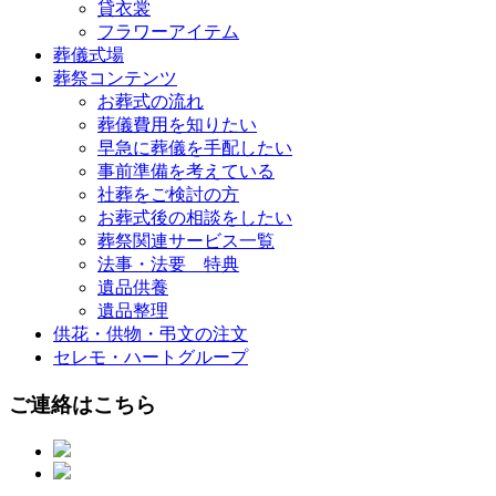
貸衣裳
フラワーアイテム
葬儀式場
葬祭コンテンツ
お葬式の流れ
葬儀費用を知りたい
早急に葬儀を手配したい
事前準備を考えている
社葬をご検討の方
お葬式後の相談をしたい
葬祭関連サービス一覧
法事・法要 特典
遺品供養
遺品整理
供花・供物・弔文の注文
セレモ・ハートグループ
ご連絡はこちら