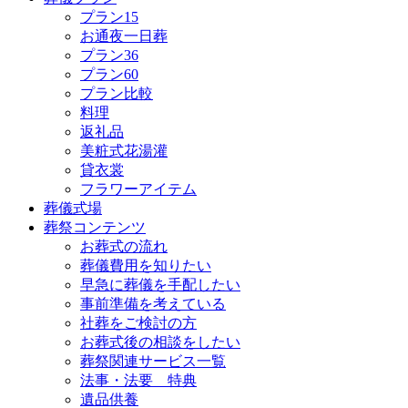
プラン15
お通夜一日葬
プラン36
プラン60
プラン比較
料理
返礼品
美粧式花湯灌
貸衣裳
フラワーアイテム
葬儀式場
葬祭コンテンツ
お葬式の流れ
葬儀費用を知りたい
早急に葬儀を手配したい
事前準備を考えている
社葬をご検討の方
お葬式後の相談をしたい
葬祭関連サービス一覧
法事・法要 特典
遺品供養