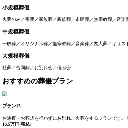
小規模葬儀
火葬のみ／密葬／家族葬／親族葬／市民葬／無宗教葬／音楽
中規模葬儀
一般葬／オリジナル葬／無宗教葬／音楽葬／友人葬／キリス
大規模葬儀
社葬／合同葬／お別れ会／偲ぶ会
おすすめの葬儀プラン
プラン15
お通夜・お葬式を行わずにお別れ、火葬をするプランです。
16.5万円
(税込)