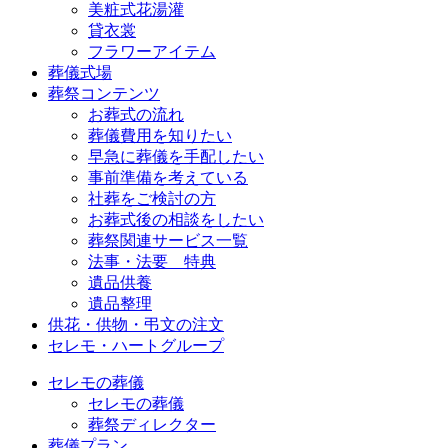
美粧式花湯灌
貸衣裳
フラワーアイテム
葬儀式場
葬祭コンテンツ
お葬式の流れ
葬儀費用を知りたい
早急に葬儀を手配したい
事前準備を考えている
社葬をご検討の方
お葬式後の相談をしたい
葬祭関連サービス一覧
法事・法要 特典
遺品供養
遺品整理
供花・供物・弔文の注文
セレモ・ハートグループ
セレモの葬儀
セレモの葬儀
葬祭ディレクター
葬儀プラン