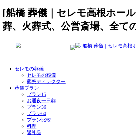
[船橋 葬儀｜セレモ高根ホー
葬、火葬式、公営斎場、全て
セレモの葬儀
セレモの葬儀
葬祭ディレクター
葬儀プラン
プラン15
お通夜一日葬
プラン36
プラン60
プラン比較
料理
返礼品