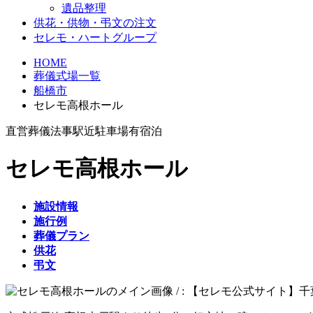
遺品整理
供花・供物・弔文の注文
セレモ・ハートグループ
HOME
葬儀式場一覧
船橋市
セレモ高根ホール
直営
葬儀
法事
駅近
駐車場有
宿泊
セレモ高根ホール
施設情報
施行例
葬儀プラン
供花
弔文