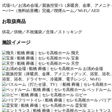
式場×3／お清め会場／親族控室×3（床暖房、金庫、アメニ
ーバー（無料給茶機）完備／喫煙ルーム／Wi-Fi／AED
お取扱商品
供花／供物／不祝儀袋／念珠／ストッキング
施設イメージ
飛天
宝泉
天空
お清め会場
浴室、浴衣、ドライヤー、冷蔵庫、電子レンジ、Wi-Fi）
ベッドルーム
ロビー
バリア
霊安室
エントランス