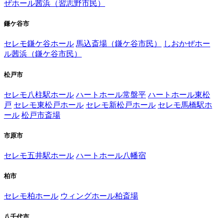
ぜホール茜浜（習志野市民）
鎌ケ谷市
セレモ鎌ケ谷ホール
馬込斎場（鎌ケ谷市民）
しおかぜホー
ル茜浜（鎌ケ谷市民）
松戸市
セレモ八柱駅ホール
ハートホール常盤平
ハートホール東松
戸
セレモ東松戸ホール
セレモ新松戸ホール
セレモ馬橋駅ホ
ール
松戸市斎場
市原市
セレモ五井駅ホール
ハートホール八幡宿
柏市
セレモ柏ホール
ウィングホール柏斎場
八千代市