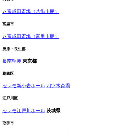
八富成田斎場（八街市民）
富里市
八富成田斎場（富里市民）
茂原・長生郡
長南聖苑
東京都
葛飾区
セレモ新小岩ホール
四ツ木斎場
江戸川区
セレモ江戸川ホール
茨城県
取手市