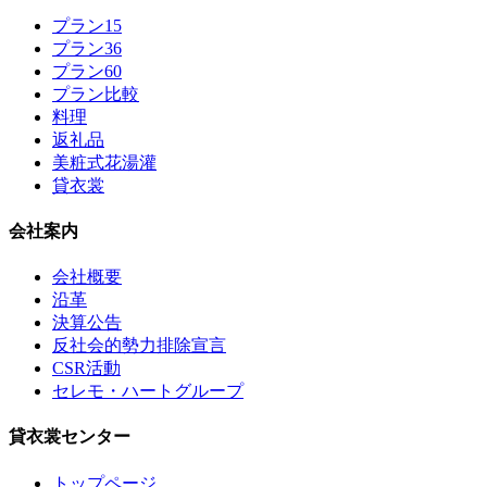
プラン15
プラン36
プラン60
プラン比較
料理
返礼品
美粧式花湯灌
貸衣裳
会社案内
会社概要
沿革
決算公告
反社会的勢力排除宣言
CSR活動
セレモ・ハートグループ
貸衣裳センター
トップページ