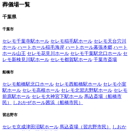
葬儀場一覧
千葉県
千葉市
セレモ千葉寺駅ホール
セレモ稲毛駅ホール
セレモ天台穴川
ホール
ハートホール稲毛海岸
ハートホール幕張本郷
ハート
ホール山王
セレモ花見川ホール
セレモ千葉駅北口ホール
セ
レモ新検見川駅ホール
セレモ都賀駅ホール
千葉市斎場
船橋市
セレモ船橋駅北口ホール
セレモ西船橋駅ホール
セレモ小室
駅ホール
セレモ高根ホール
セレモ北習志野駅ホール
セレモ
前原駅ホール
セレモ大神宮下駅ホール
馬込斎場（船橋市
民）
しおかぜホール茜浜（船橋市民）
習志野市
セレモ京成津田沼駅ホール
馬込斎場（習志野市民）
しおか