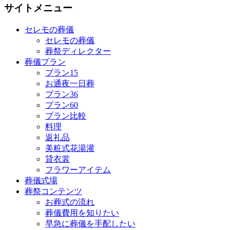
サイトメニュー
セレモの葬儀
セレモの葬儀
葬祭ディレクター
葬儀プラン
プラン15
お通夜一日葬
プラン36
プラン60
プラン比較
料理
返礼品
美粧式花湯灌
貸衣裳
フラワーアイテム
葬儀式場
葬祭コンテンツ
お葬式の流れ
葬儀費用を知りたい
早急に葬儀を手配したい