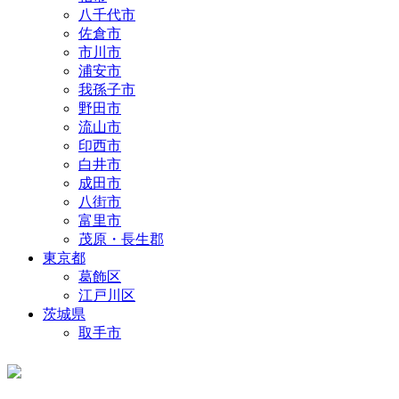
八千代市
佐倉市
市川市
浦安市
我孫子市
野田市
流山市
印西市
白井市
成田市
八街市
富里市
茂原・長生郡
東京都
葛飾区
江戸川区
茨城県
取手市