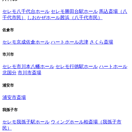
セレモ八千代台ホール
セレモ勝田台駅ホール
馬込斎場（八
千代市民）
しおかぜホール茜浜（八千代市民）
佐倉市
セレモ京成佐倉ホール
ハートホール志津
さくら斎場
市川市
セレモ市川本八幡ホール
セレモ行徳駅ホール
ハートホール
北国分
市川市斎場
浦安市
浦安市斎場
我孫子市
セレモ我孫子駅ホール
ウィングホール柏斎場（我孫子市
民）