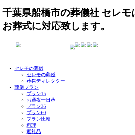
千葉県船橋市の葬儀社 セレ
お葬式に対応致します。
セレモの葬儀
セレモの葬儀
葬祭ディレクター
葬儀プラン
プラン15
お通夜一日葬
プラン36
プラン60
プラン比較
料理
返礼品