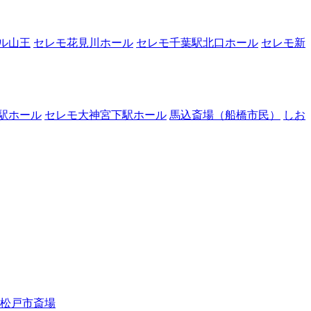
ル山王
セレモ花見川ホール
セレモ千葉駅北口ホール
セレモ新
駅ホール
セレモ大神宮下駅ホール
馬込斎場（船橋市民）
しお
松戸市斎場