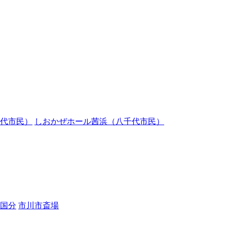
代市民）
しおかぜホール茜浜（八千代市民）
国分
市川市斎場