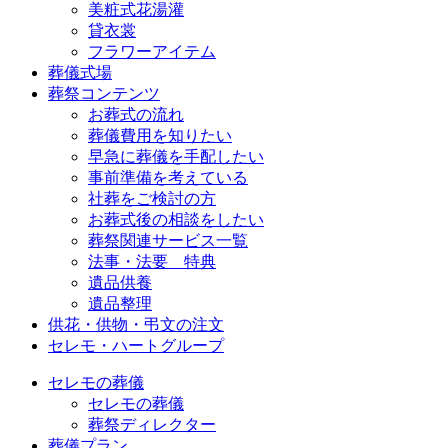
美粧式花湯灌
貸衣裳
フラワーアイテム
葬儀式場
葬祭コンテンツ
お葬式の流れ
葬儀費用を知りたい
早急に葬儀を手配したい
事前準備を考えている
社葬をご検討の方
お葬式後の相談をしたい
葬祭関連サービス一覧
法事・法要 特典
遺品供養
遺品整理
供花・供物・弔文の注文
セレモ・ハートグループ
セレモの葬儀
セレモの葬儀
葬祭ディレクター
葬儀プラン