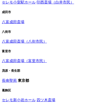
セレモ小室駅ホール
印西斎場（白井市民）
成田市
八富成田斎場
八街市
八富成田斎場（八街市民）
富里市
八富成田斎場（富里市民）
茂原・長生郡
長南聖苑
東京都
葛飾区
セレモ新小岩ホール
四ツ木斎場