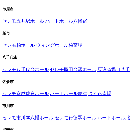
市原市
セレモ五井駅ホール
ハートホール八幡宿
柏市
セレモ柏ホール
ウィングホール柏斎場
八千代市
セレモ八千代台ホール
セレモ勝田台駅ホール
馬込斎場（八千
佐倉市
セレモ京成佐倉ホール
ハートホール志津
さくら斎場
市川市
セレモ市川本八幡ホール
セレモ行徳駅ホール
ハートホール北
浦安市