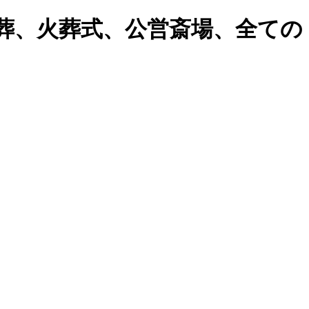
葬、火葬式、公営斎場、全ての