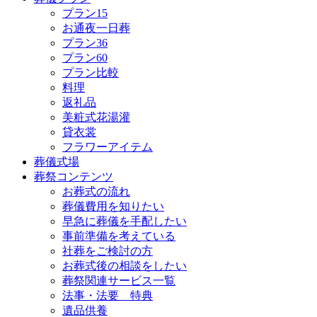
プラン15
お通夜一日葬
プラン36
プラン60
プラン比較
料理
返礼品
美粧式花湯灌
貸衣裳
フラワーアイテム
葬儀式場
葬祭コンテンツ
お葬式の流れ
葬儀費用を知りたい
早急に葬儀を手配したい
事前準備を考えている
社葬をご検討の方
お葬式後の相談をしたい
葬祭関連サービス一覧
法事・法要 特典
遺品供養