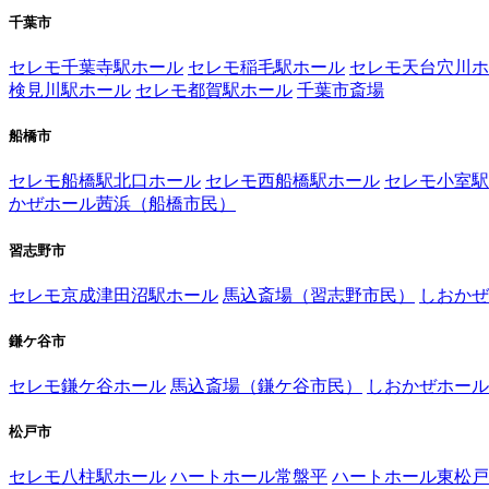
千葉市
セレモ千葉寺駅ホール
セレモ稲毛駅ホール
セレモ天台穴川ホ
検見川駅ホール
セレモ都賀駅ホール
千葉市斎場
船橋市
セレモ船橋駅北口ホール
セレモ西船橋駅ホール
セレモ小室駅
かぜホール茜浜（船橋市民）
習志野市
セレモ京成津田沼駅ホール
馬込斎場（習志野市民）
しおかぜ
鎌ケ谷市
セレモ鎌ケ谷ホール
馬込斎場（鎌ケ谷市民）
しおかぜホール
松戸市
セレモ八柱駅ホール
ハートホール常盤平
ハートホール東松戸