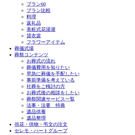
プラン60
プラン比較
料理
返礼品
美粧式花湯灌
貸衣裳
フラワーアイテム
葬儀式場
葬祭コンテンツ
お葬式の流れ
葬儀費用を知りたい
早急に葬儀を手配したい
事前準備を考えている
社葬をご検討の方
お葬式後の相談をしたい
葬祭関連サービス一覧
法事・法要 特典
遺品供養
遺品整理
供花・供物・弔文の注文
セレモ・ハートグループ