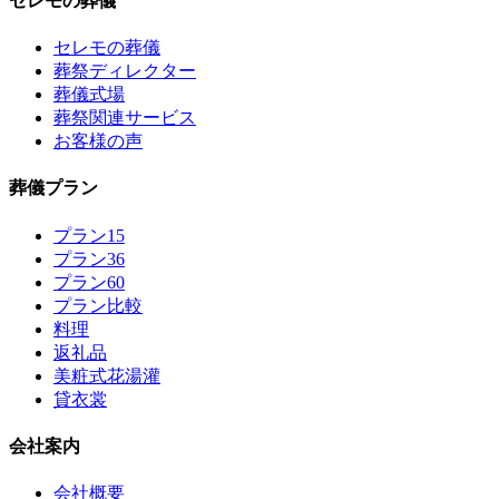
セレモの葬儀
セレモの葬儀
葬祭ディレクター
葬儀式場
葬祭関連サービス
お客様の声
葬儀プラン
プラン15
プラン36
プラン60
プラン比較
料理
返礼品
美粧式花湯灌
貸衣裳
会社案内
会社概要