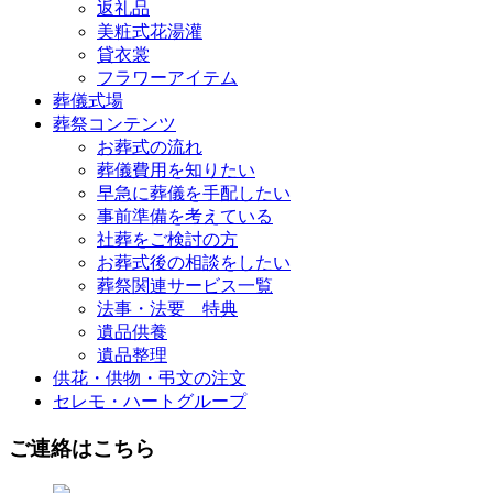
返礼品
美粧式花湯灌
貸衣裳
フラワーアイテム
葬儀式場
葬祭コンテンツ
お葬式の流れ
葬儀費用を知りたい
早急に葬儀を手配したい
事前準備を考えている
社葬をご検討の方
お葬式後の相談をしたい
葬祭関連サービス一覧
法事・法要 特典
遺品供養
遺品整理
供花・供物・弔文の注文
セレモ・ハートグループ
ご連絡はこちら