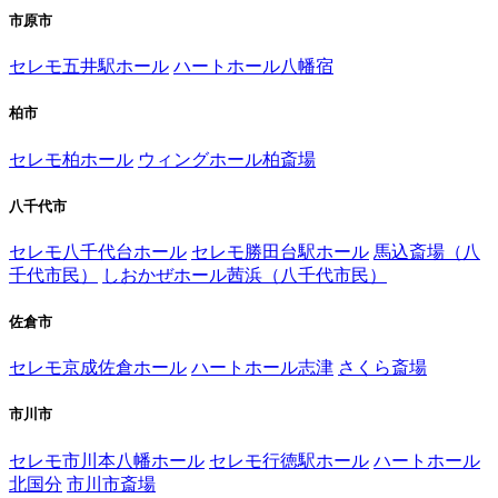
市原市
セレモ五井駅ホール
ハートホール八幡宿
柏市
セレモ柏ホール
ウィングホール柏斎場
八千代市
セレモ八千代台ホール
セレモ勝田台駅ホール
馬込斎場（八
千代市民）
しおかぜホール茜浜（八千代市民）
佐倉市
セレモ京成佐倉ホール
ハートホール志津
さくら斎場
市川市
セレモ市川本八幡ホール
セレモ行徳駅ホール
ハートホール
北国分
市川市斎場