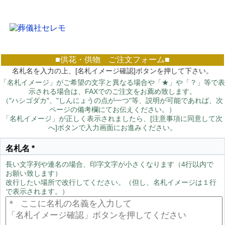
千葉県船橋市の葬儀社 セレモは、家族葬、密葬、社葬、自宅葬、火葬
式、公営斎場、全てのお葬式に対応致します。
■供花・供物 ご注文フォーム■
名札名を入力の上、[名札イメージ確認]ボタンを押して下さい。
「名札イメージ」がご希望の文字と異なる場合や「★」や「？」等で表
示される場合は、FAXでのご注文をお薦め致します。
（"ハシゴダカ"、"しんにょうの点が一つ"等、説明が可能であれば、次
ページの備考欄にてお伝えください。）
「名札イメージ」が正しく表示されましたら、[注意事項に同意して次
へ]ボタンで入力画面にお進みください。
名札名
*
長い文字列や連名の場合、印字文字が小さくなります（4行以内で
お願い致します）
改行したい場所で改行してください。（但し、名札イメージは１行
で表示されます。）