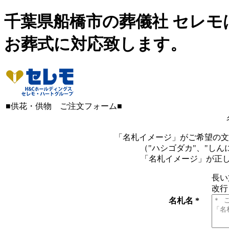
千葉県船橋市の葬儀社 セレ
お葬式に対応致します。
■供花・供物 ご注文フォーム■
「名札イメージ」がご希望の文
（"ハシゴダカ"、"し
「名札イメージ」が正し
長い
改行
名札名
*