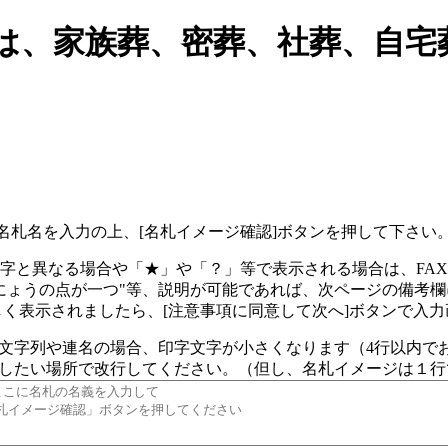
モは、家族葬、密葬、社葬、自宅
名札名を入力の上、[名札イメージ確認]ボタンを押して下さい
字と異なる場合や「★」や「？」等で表示される場合は、FA
んにょうの点が一つ"等、説明が可能であれば、次ページの備考
く表示されましたら、[注意事項に同意して次へ]ボタンで入
文字列や連名の場合、印字文字が小さくなります（4行以内で
したい場所で改行してください。（但し、名札イメージは１行